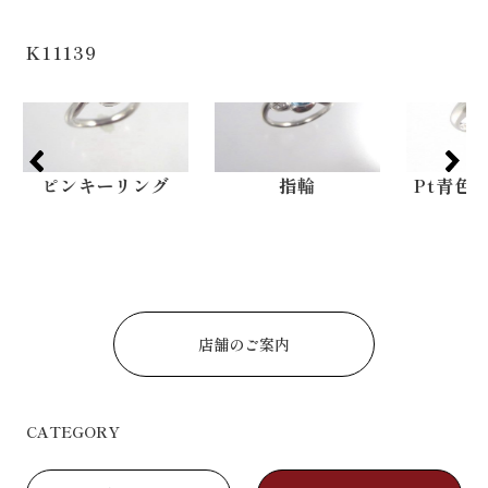
K11139
ング
指輪
Pt青色透明石リン
P
グ
店舗のご案内
CATEGORY