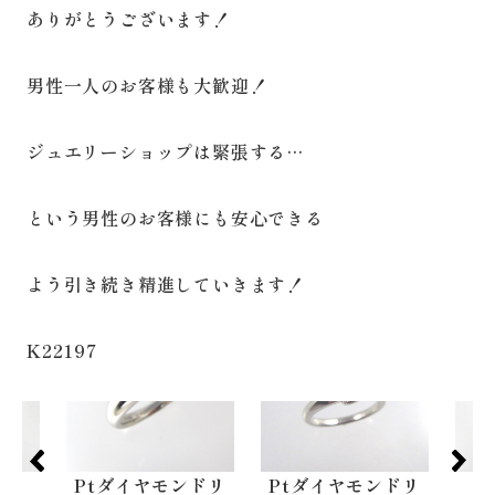
ありがとうございます！
男性一人のお客様も大歓迎！
ジュエリーショップは緊張する…
という男性のお客様にも安心できる
よう引き続き精進していきます！
K22197
ドリ
Ptダイヤモンドリ
Ptルビーリング
P