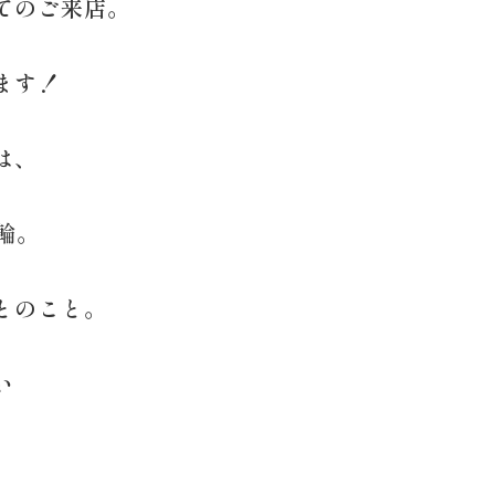
てのご来店。
ます！
は、
輪。
とのこと。
い
。