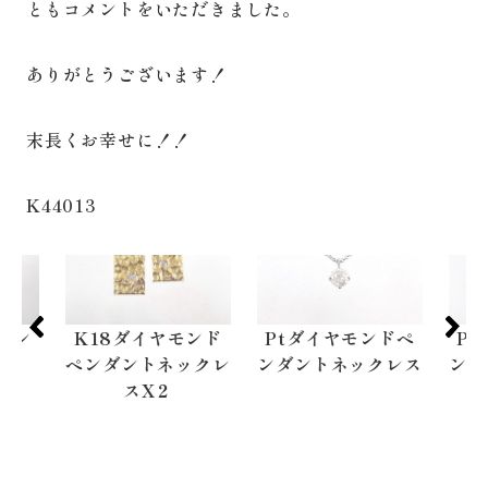
ともコメントをいただきました。
ありがとうございます！
末長くお幸せに！！
K44013
ダン
K18ダイヤモンド
Ptダイヤモンドペ
P
ス
ペンダントネックレ
ンダントネックレス
ンダ
スX２