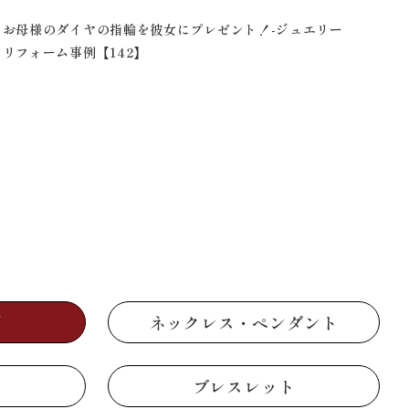
お母様のダイヤの指輪を彼女にプレゼント！-ジュエリー
２つ
リフォーム事例【142】
リー
グ
ネックレス・ペンダント
ブレスレット