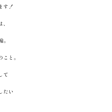
ます！
は、
輪。
のこと。
して
したい
。