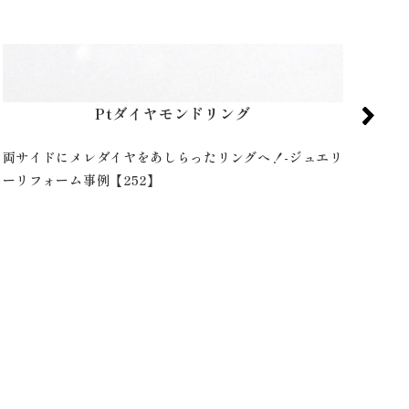
Ptダイヤモンドリング
高さのある指輪をシンプルに！-ジュエリーリフォーム事
ヒス
例【337】