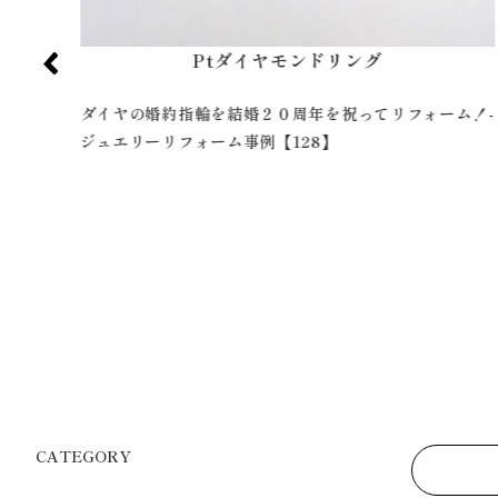
Pt青色石無色透明石指輪
ム！-
普段使いで今風のデザインの指輪へ！-ジュエリーリフォ
ーム事例【164】
CATEGORY