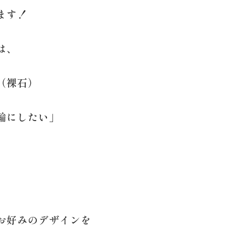
ます！
は、
（裸石）
輪にしたい」
。
お好みのデザインを