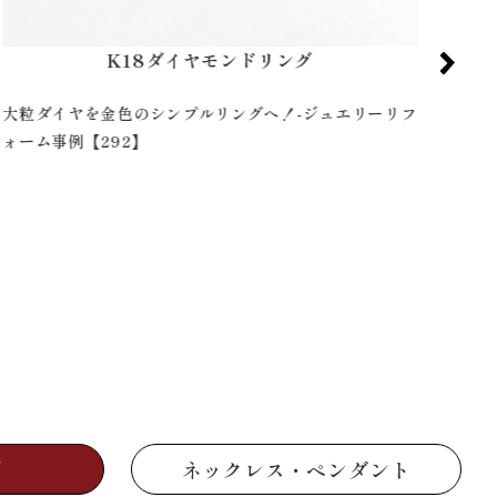
K18YGダイヤモンドリング
祖母の形見をエタニティリングへ！-ジュエリーリフォー
家族
ム事例【399】
例【
グ
ネックレス・ペンダント